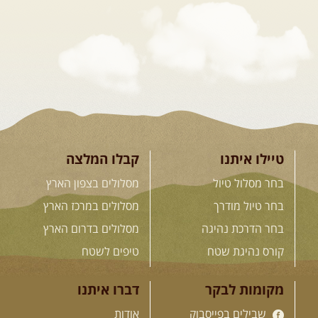
דרך השטח
מסע שטח לאחת המדינות הפראיות
והמרגשות בעולם. קירגיסטאן היא לא ...
[המשך]
26.08-02.09.2026
- גאורגיה,
חבל סוונטי: מסע אל ארץ
המגדלים של הקווקז
הקווקז הגבוה מחכה לכם: נתיבי שטח
מרהיבים, פסגות מושלגות, אירוח ...
[המשך]
טיילו איתנו
קבלו המלצה
בחר מסלול טיול
מסלולים בצפון הארץ
23-29.09.2026
- סוכות – טיול
בחר טיול מודרך
מסלולים במרכז הארץ
ג'יפים גאורגיה: שטח פראי, לב
בחר הדרכת נהיגה
מסלולים בדרום הארץ
פתוח
בין רכס הקווקז הנמוך לגבוה, בין נהרות
קורס נהיגת שטח
טיפים לשטח
שוצפים למעברי הרים ...
[המשך]
מקומות לבקר
דברו איתנו
שבילים בפייסבוק
אודות