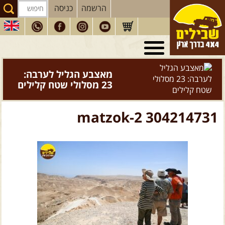
הרשמה
כניסה
טיולי 4X4
בארץ
מסעות
בעולם
מאצבע הגליל לערבה:
23 מסלולי שטח קלילים
טיולים
לרכב פנאי
הדרכות
נהיגה
matzok-2 304214731
המדריכים
שלנו
חנות
שבילים
הירשמו לניוזלטר שבילים
הבלוג של יואב קווה
פודקאסט ג'יפאות