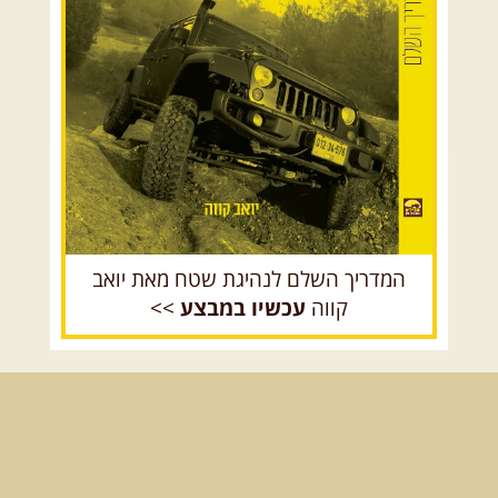
הר הנגב והערבה
14.08.2026
שישי
- מעיינות ואתגרים בצפון הרמה
מסלול חדש בצפון רמת הגולן בהובלת מדריך תושב האזור. המסלול ...
[המשך]
רכב שטח רך
רכב שטח קשוח
לכל הטיולים
.
מסעות בעולם
.
המדריך השלם לנהיגת שטח מאת יואב
12-22.08.2026
- טיול ג'יפים קירגיסטאן – בעקבות הנוודים, דרך
השטח
קווה
עכשיו במבצע
>>
מסע שטח לאחת המדינות הפראיות והמרגשות בעולם. קירגיסטאן היא לא ...
[המשך]
26.08-02.09.2026
- גאורגיה, חבל סוונטי: מסע אל ארץ
המגדלים של הקווקז
הקווקז הגבוה מחכה לכם: נתיבי שטח מרהיבים, פסגות מושלגות, אירוח ...
[המשך]