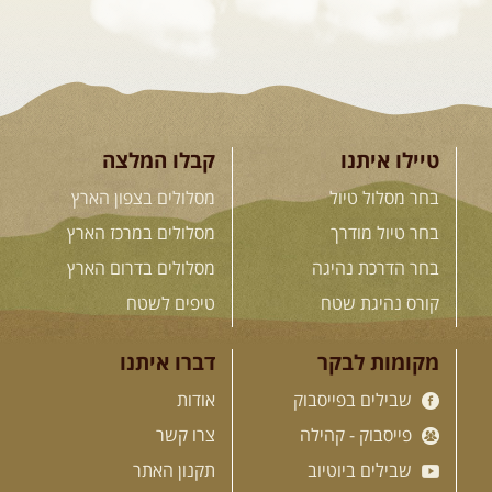
לכל ההדרכות
.
חנות שבילים
.
טיילו איתנו
קבלו המלצה
"המדריך השלם לנהיגת שטח" מאת יואב קווה – מהדורה חדשה
בחר מסלול טיול
מסלולים בצפון הארץ
"4X4 המדריך השלם", ספר יחיד מסוגו, שיצא לאור כדי לתת ...
בחר טיול מודרך
מסלולים במרכז הארץ
מחיר:
98
שקל
בחר הדרכת נהיגה
מסלולים בדרום הארץ
מחיר לחברי האתר:
55
שקל
[לעמוד המוצר]
קורס נהיגת שטח
טיפים לשטח
"המדריך השלם לנהיגת שטח" מאת יואב קווה – מהדורה
דיגיטלית
מקומות לבקר
דברו איתנו
232 עמודים מרתקים. מהדורה דיגיטלית בהוצאת "עברית". נוחה לקריאה
בטאבלט ...
שבילים בפייסבוק
אודות
מחיר:
68
שקל
פייסבוק - קהילה
צרו קשר
[לעמוד המוצר]
שבילים ביוטיוב
תקנון האתר