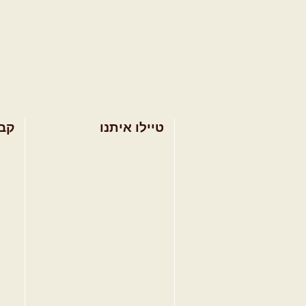
טיילו איתנו
קב
בחר מסלול טיול
מסל
בחר טיול מודרך
מסל
בחר הדרכת נהיגה
מסל
קורס נהיגת שטח
טיפ