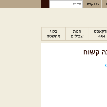
ם
צרו קשר
דקאסט
חנות
בלוג
4X4
שבילים
מהשטח
הבלוג של יואב
פודקאסט ג'יפאות
טיפים לנהיגה
כתבות