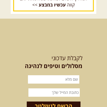
קווה
עכשיו במבצע
>>
15.08.2026
שבת
- חדש! נופי
הגליל ונחל צלמון
נצא מצומת גולנו למסע שטח מרתק
בגליל. נבקר בקבר יתרו, ...
[המשך]
21-22.08.2026
שישי-שבת
-
מלח מים ושמים – טיולילה עם
לקבלת עדכוני
זריחה
האם אתם מחפשים חוויה מיוחדת
מסלולים וטיפים לנהיגה
בטבע? מחפשים חוויה שתעניק לכם ...
[המשך]
לכל הטיולים
הרשם לניוזלטר