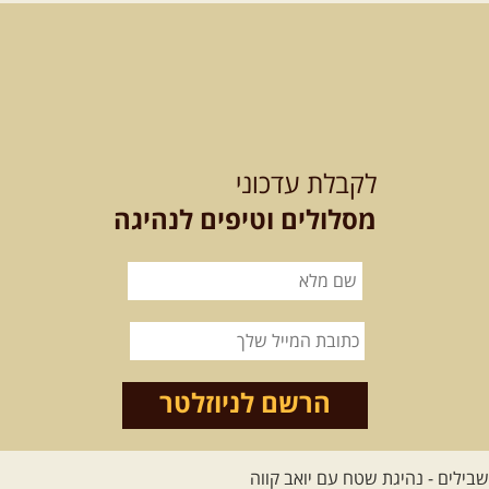
מסלול חדש בצפון רמת הגולן בהובלת
מדריך תושב האזור. המסלול ...
[המשך]
לכל הטיולים
לקבלת עדכוני
מסלולים וטיפים לנהיגה
.
מסעות בעולם
.
12-22.08.2026
- טיול ג'יפים
קירגיסטאן – בעקבות הנוודים,
דרך השטח
מסע שטח לאחת המדינות הפראיות
והמרגשות בעולם. קירגיסטאן היא לא ...
הרשם לניוזלטר
[המשך]