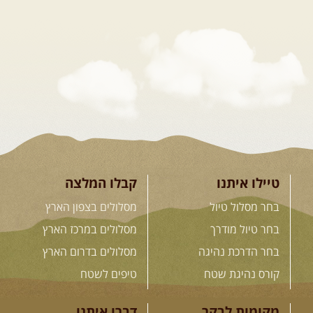
26.08-02.09.2026
- גאורגיה,
חבל סוונטי: מסע אל ארץ
המגדלים של הקווקז
הקווקז הגבוה מחכה לכם: נתיבי שטח
מרהיבים, פסגות מושלגות, אירוח ...
[המשך]
23-29.09.2026
- סוכות – טיול
ג'יפים גאורגיה: שטח פראי, לב
פתוח
בין רכס הקווקז הנמוך לגבוה, בין נהרות
שוצפים למעברי הרים ...
[המשך]
טיילו איתנו
קבלו המלצה
בחר מסלול טיול
מסלולים בצפון הארץ
בחר טיול מודרך
מסלולים במרכז הארץ
לכל המסעות בעולם
בחר הדרכת נהיגה
מסלולים בדרום הארץ
קורס נהיגת שטח
טיפים לשטח
.
הדרכות נהיגה
.
מקומות לבקר
דברו איתנו