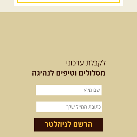
15.08.2026
שבת
- חדש! נופי
הגליל ונחל צלמון
נצא מצומת גולנו למסע שטח מרתק
בגליל. נבקר בקבר יתרו, ...
[המשך]
21-22.08.2026
שישי-שבת
-
מלח מים ושמים – טיולילה עם
לקבלת עדכוני
זריחה
האם אתם מחפשים חוויה מיוחדת
מסלולים וטיפים לנהיגה
בטבע? מחפשים חוויה שתעניק לכם ...
[המשך]
21.08.2026
שישי
- ממרומי
הגליל העליון למורדות הירדן
נצא מג'ש שבמורדות הר מירון, נמשיך
לאורך נחל דישון ונעצור ...
[המשך]
הרשם לניוזלטר